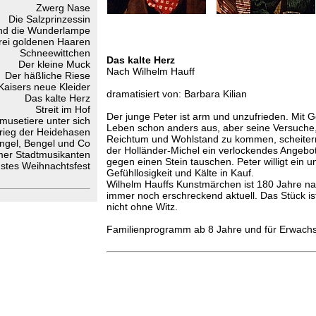
Zwerg Nase
Die Salzprinzessin
und die Wunderlampe
drei goldenen Haaren
Schneewittchen
Das kalte Herz
Der kleine Muck
Nach Wilhelm Hauff
Der häßliche Riese
Kaisers neue Kleider
dramatisiert von: Barbara Kilian
Das kalte Herz
Streit im Hof
Der junge Peter ist arm und unzufrieden. Mit G
musetiere unter sich
Leben schon anders aus, aber seine Versuche, 
rieg der Heidehasen
Reichtum und Wohlstand zu kommen, scheitern
ngel, Bengel und Co
der Holländer-Michel ein verlockendes Angebot.
mer Stadtmusikanten
gegen einen Stein tauschen. Peter willigt ein 
stes Weihnachtsfest
Gefühllosigkeit und Kälte in Kauf.
Wilhelm Hauffs Kunstmärchen ist 180 Jahre na
immer noch erschreckend aktuell. Das Stück is
nicht ohne Witz.
Familienprogramm ab 8 Jahre und für Erwach